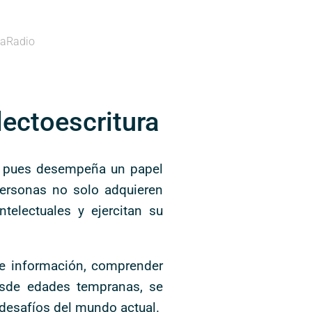
aRadio
lectoescritura
l, pues desempeña un papel
 personas no solo adquieren
electuales y ejercitan su
de información, comprender
esde edades tempranas, se
s desafíos del mundo actual.