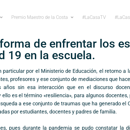
Premio Maestro de la Costa
#LaCasaTV
#LaCas
forma de enfrentar los es
d 19 en la escuela.
articular por el Ministerio de Educación, el retorno a la
antes, profesores y ese conjunto de mediaciones que hace
os años sin esa interacción que en el discurso doc
 ello es el término «resiliencia», para algunos docentes
úsqueda a ese conjunto de traumas que ha generado el Co
as por estudiantes, docentes y padres de familia.
tes, pues durante la pandemia se pudo constatar la d