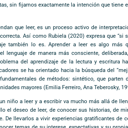
as, sin fijarnos exactamente la intención que tiene 
ndan que leer, es un proceso activo de interpretac
 correcta. Así como Rubiela (2020) expresa que “si 
zaje también lo es. Aprender a leer es algo más 
 el lenguaje de manera más consciente, deliberada,
roblema del aprendizaje de la lectura y escritura 
adores se ha orientado hacia la búsqueda del “mejo
 fundamentales de métodos: sintético, que parten
 unidades mayores (Emilia Ferreiro, Ana Teberosky, 19
niño a leer y a escribir va mucho más allá de llen
lo el deseo de leer, de conocer sus historias, de mi
. De llevarlos a vivir experiencias gratificantes de
nocer temas de su interese, expectativas y su propia