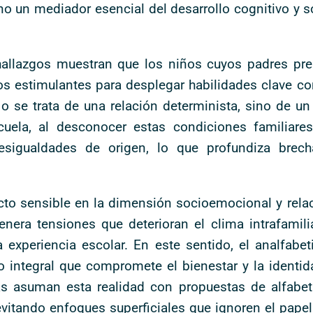
 un mediador esencial del desarrollo cognitivo y soc
 hallazgos muestran que los niños cuyos padres pr
s estimulantes para desplegar habilidades clave co
No se trata de una relación determinista, sino de 
uela, al desconocer estas condiciones familiares,
igualdades de origen, lo que profundiza brecha
acto sensible en la dimensión socioemocional y relac
nera tensiones que deterioran el clima intrafamili
 experiencia escolar. En este sentido, el analfabe
 integral que compromete el bienestar y la identida
cas asuman esta realidad con propuestas de alfabet
tando enfoques superficiales que ignoren el papel e