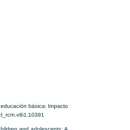
a educación básica: Impacto
/cl_rcm.v8i1.10391
children and adolescents: A