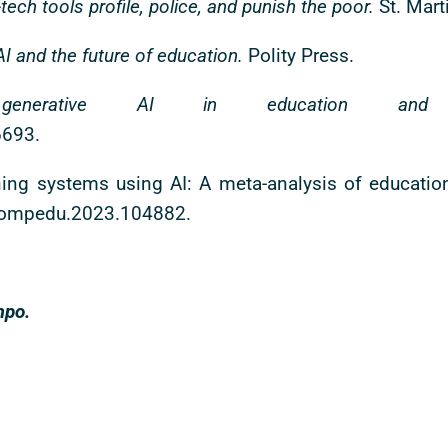
ech tools profile, police, and punish the poor.
St. Mart
I and the future of education.
Polity Press.
generative AI in education and r
6693.
arning systems using AI: A meta-analysis of educat
j.compedu.2023.104882.
mpo.