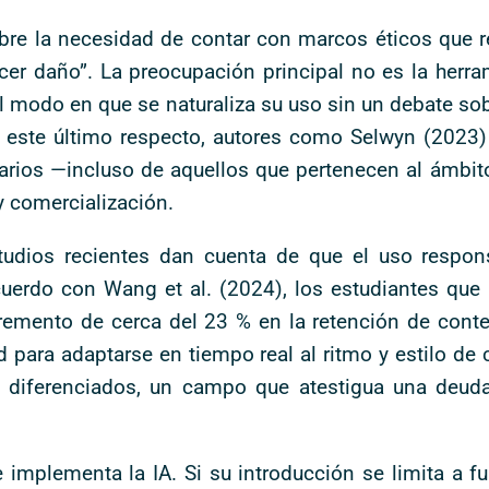
 la necesidad de contar con marcos éticos que reg
acer daño”. La preocupación principal no es la herra
el modo en que se naturaliza su uso sin un debate so
. A este último respecto, autores como Selwyn (202
arios —incluso de aquellos que pertenecen al ámbit
y comercialización.
studios recientes dan cuenta de que el uso respo
uerdo con Wang et al. (2024), los estudiantes que u
cremento de cerca del 23 % en la retención de con
 para adaptarse en tiempo real al ritmo y estilo de 
diferenciados, un campo que atestigua una deuda 
 implementa la IA. Si su introducción se limita a f