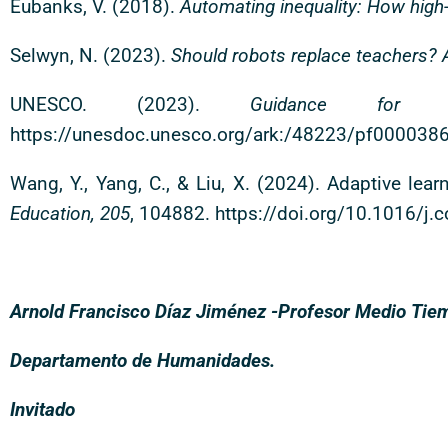
Eubanks, V. (2018).
Automating inequality: How high-t
Selwyn, N. (2023).
Should robots replace teachers? A
UNESCO. (2023).
Guidance for 
https://unesdoc.unesco.org/ark:/48223/pf000038
Wang, Y., Yang, C., & Liu, X. (2024). Adaptive le
Education, 205
, 104882. https://doi.org/10.1016/
Arnold Francisco Díaz Jiménez -Profesor Medio Tie
Departamento de Humanidades.
Invitado