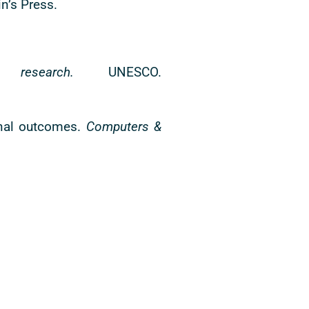
in’s Press.
esearch.
UNESCO.
ional outcomes.
Computers &