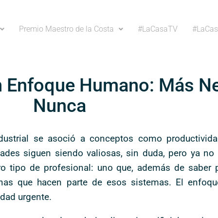
Premio Maestro de la Costa
#LaCasaTV
#LaCas
Con Enfoque Humano: Más N
Nunca
dustrial se asoció a conceptos como productividad
ades siguen siendo valiosas, sin duda, pero ya no 
tipo de profesional: uno que, además de saber pl
nas que hacen parte de esos sistemas. El enfoqu
idad urgente.