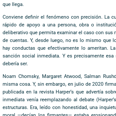
que llega.
Conviene definir el fenómeno con precisión. La cul
rápido de apoyo a una persona, obra o instituc
deliberativo que permita examinar el caso con sus 
de cuentas. Y, desde luego, no es lo mismo que l
hay conductas que efectivamente lo ameritan. La 
sanción social inmediata. Y es precisamente esa s
debería ser.
Noam Chomsky, Margaret Atwood, Salman Rushdi
misma cosa. Y, sin embargo, en julio de 2020 firma
publicada en la revista Harper’s que advertía so
inmediata venía reemplazando al debate (Harper’
estructuras. Era, leído con honestidad, una inqu
moral —decían los firmantes— estaba erosionand