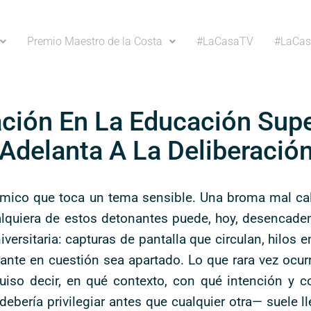
Premio Maestro de la Costa
#LaCasaTV
#LaCas
ación En La Educación Sup
 Adelanta A La Deliberació
mico que toca un tema sensible. Una broma mal cal
ualquiera de estos detonantes puede, hoy, desencade
ersitaria: capturas de pantalla que circulan, hilos 
iante en cuestión sea apartado. Lo que rara vez ocurr
iso decir, en qué contexto, con qué intención y 
ería privilegiar antes que cualquier otra— suele ll