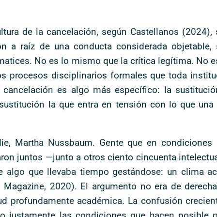
tura de la cancelación, según Castellanos (2024), se
ión a raíz de una conducta considerada objetable
matices. No es lo mismo que la crítica legítima. No 
os procesos disciplinarios formales que toda insti
cancelación es algo más específico: la sustitución
ustitución la que entra en tensión con lo que una u
e, Martha Nussbaum. Gente que en condiciones n
ron juntos —junto a otros ciento cincuenta intelectu
bre algo que llevaba tiempo gestándose: un clima 
s Magazine, 2020). El argumento no era de derecha
ietud profundamente académica. La confusión crecie
o justamente las condiciones que hacen posible p