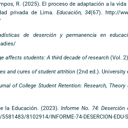
mpos, R. (2025). El proceso de adaptación a la vida 
idad privada de Lima.
Educación, 34
(67). http://ww
7
adísticas de deserción y permanencia en educac
adies/
e affects students: A third decade of research
(Vol. 2
es and cures of student attrition
(2nd ed.). University
urnal of College Student Retention: Research, Theory 
de la Educación. (2023).
Informe No. 74: Deserción 
osdb/5581483/8102914/INFORME-74-DESERCION-EDU-