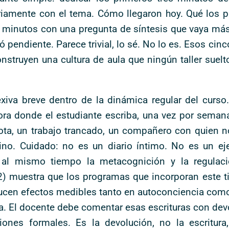
riamente con el tema. Cómo llegaron hoy. Qué los 
nco minutos con una pregunta de síntesis que vaya má
 pendiente. Parece trivial, lo sé. No lo es. Esos cinco
struyen una cultura de aula que ningún taller suelt
exiva breve dentro de la dinámica regular del curso
ra donde el estudiante escriba, una vez por semana
ota, un trabajo trancado, un compañero con quien 
ino. Cuidado: no es un diario íntimo. No es un eje
 al mismo tiempo la metacognición y la regulaci
) muestra que los programas que incorporan este ti
ucen efectos medibles tanto en autoconciencia como
tica. El docente debe comentar esas escrituras con de
iones formales. Es la devolución, no la escritura,