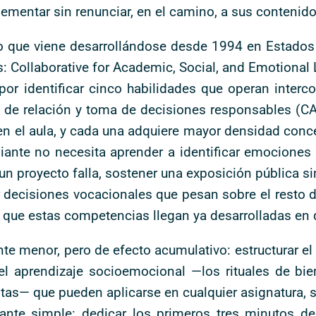
entar sin renunciar, en el camino, a sus contenidos
o que viene desarrollándose desde 1994 en Estados
: Collaborative for Academic, Social, and Emotional 
or identificar cinco habilidades que operan interc
 de relación y toma de decisiones responsables (CAS
en el aula, y cada una adquiere mayor densidad conce
diante no necesita aprender a identificar emociones
un proyecto falla, sostener una exposición pública si
r decisiones vocacionales que pesan sobre el resto d
 que estas competencias llegan ya desarrolladas en 
te menor, pero de efecto acumulativo: estructurar el
del aprendizaje socioemocional —los rituales de bie
stas— que pueden aplicarse en cualquier asignatura, si
stante simple: dedicar los primeros tres minutos d