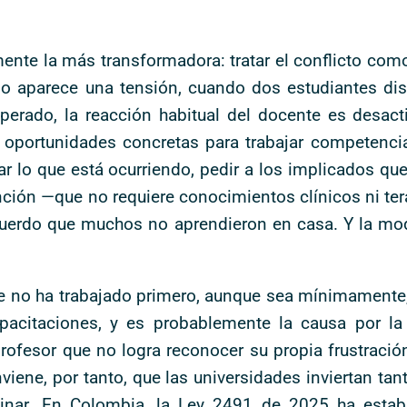
emente la más transformadora: tratar el conflicto co
po aparece una tensión, cuando dos estudiantes d
rado, la reacción habitual del docente es desactiv
 oportunidades concretas para trabajar competenc
lo que está ocurriendo, pedir a los implicados que 
nción —que no requiere conocimientos clínicos ni te
cuerdo que muchos no aprendieron en casa. Y la mode
nte no ha trabajado primero, aunque sea mínimament
apacitaciones, y es probablemente la causa por l
ofesor que no logra reconocer su propia frustración
viene, por tanto, que las universidades inviertan ta
inar. En Colombia, la Ley 2491 de 2025 ha establ