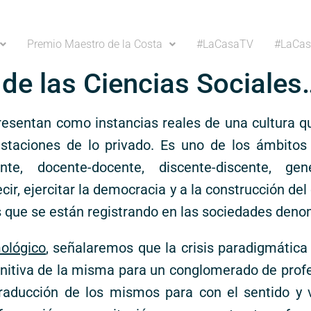
Premio Maestro de la Costa
#LaCasaTV
#LaCas
 de las Ciencias Sociales
presentan como instancias reales de una cultura 
staciones de lo privado. Es uno de los ámbitos q
te, docente-docente, discente-discente, gene
ecir, ejercitar la democracia y a la construcción d
 que se están registrando en las sociedades den
ológico
, señalaremos que la crisis paradigmática 
gnitiva de la misma para un conglomerado de prof
raducción de los mismos para con el sentido y 