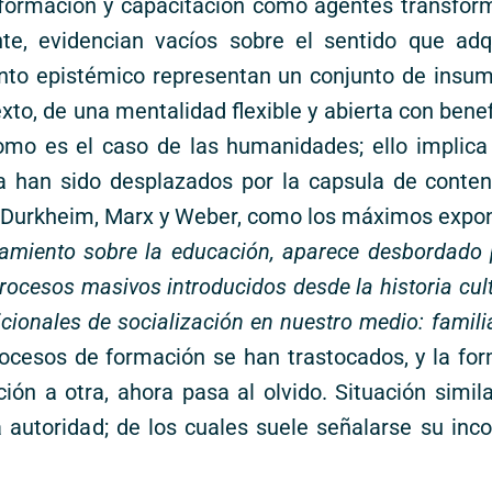
e formación y capacitación como agentes transfo
te, evidencian vacíos sobre el sentido que adq
unto epistémico representan un conjunto de insu
xto, de una mentalidad flexible y abierta con benef
como es el caso de las humanidades; ello implic
era han sido desplazados por la capsula de conte
 de Durkheim, Marx y Weber, como los máximos expo
amiento sobre la educación, aparece desbordado
ocesos masivos introducidos desde la historia cultur
cionales de socialización en nuestro medio: famili
rocesos de formación se han trastocados, y la fo
ión a otra, ahora pasa al olvido. Situación simi
la autoridad; de los cuales suele señalarse su in